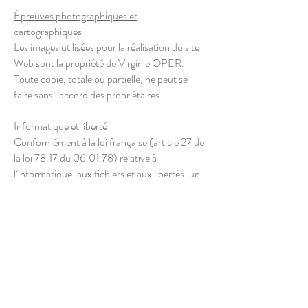
Épreuves photographiques et
cartographiques
Les images utilisées pour la réalisation du site
Web sont la propriété de Virginie OPER.
Toute copie, totale ou partielle, ne peut se
faire sans l’accord des propriétaires.
Informatique et liberté
Conformément à la loi française (article 27 de
la loi 78.17 du 06.01.78) relative à
l’informatique, aux fichiers et aux libertés, un
droit d’accès et de rectification des données
conservées est ouvert auprès de Virginie
OPER.
Confidentialité
Virginie OPER n’enregistre pas
d’informations personnelles permettant
l’identification, à l’exception des formulaires