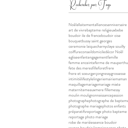
Rechercher par Tags
Noël
allaitement
alliances
anniversaire
art de vivre
bapteme religieux
bebe
boudoir ile de france
boudoir oise
bouquet
bussy saint georges
ceremonie laique
charny
claye souilly
coiffure
conseil
domicile
décor Noël
eglise
enfant
engagement
famille
femme enceinte
ferme de mauperthu
fete des meres
fille
foret
frere
frere et soeur
garçon
gressy
grossesse
intimité
lifestyle
lingerie
mairie
maman
maquillage
mariage
mariage mixte
maternite
meaux
mere fille
messy
moulin moulignon
naissance
passion
photographe
photographe de baptem
photographe mariage
photos enfants
préparatifs
reportage photo bapteme
reportage photo mariage
robe de mariée
seance boudoir
seance boudoir lingerie
seance photo