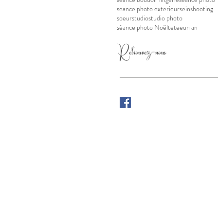
seance photo exterieur
sein
shooting
soeur
studio
studio photo
séance photo Noël
tetee
un an
Retrouvez-nous