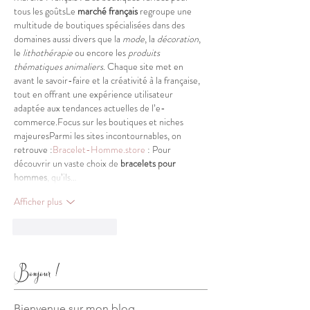
tous les goûtsLe 
marché français
 regroupe une 
multitude de boutiques spécialisées dans des 
domaines aussi divers que la 
mode
, la 
décoration
, 
le 
lithothérapie
 ou encore les 
produits 
thématiques animaliers
. Chaque site met en 
avant le savoir-faire et la créativité à la française, 
tout en offrant une expérience utilisateur 
adaptée aux tendances actuelles de l’e-
commerce.Focus sur les boutiques et niches 
majeuresParmi les sites incontournables, on 
retrouve :
Bracelet-Homme.store
 : Pour 
découvrir un vaste choix de 
bracelets pour 
hommes
, qu’ils…
Afficher plus
J'aime
Répondre
Bonjour !
Bienvenue sur mon blog