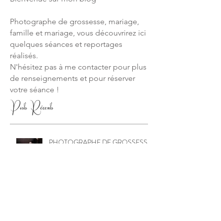
Photographe de grossesse, mariage,
famille et mariage, vous découvrirez ici
quelques séances et reportages
réalisés.
N'hésitez pas à me contacter pour plus
de renseignements et pour réserver
votre séance !
Posts Récents
PHOTOGRAPHE DE GROSSESSE
AUTHENTIQUE DANS L'OISE
Fêter son anniversaire au studio
photo, la séance smash the cake
d’Elise