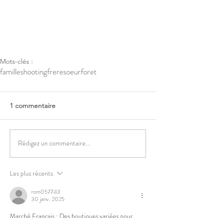
Mots-clés :
famille
shooting
frere
soeur
foret
1 commentaire
Rédigez un commentaire...
Les plus récents
rom057743
30 janv. 2025
Marché Français : Des boutiques variées pour 